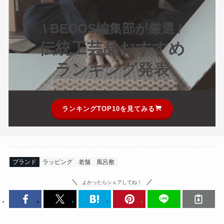
\ BECOS編集部が厳選 /
伝統工芸品おすすめ
ランキング発表
ランキングTOP10を見てみる
ブランド
ラッピング
老舗
風呂敷
よかったらシェアしてね！