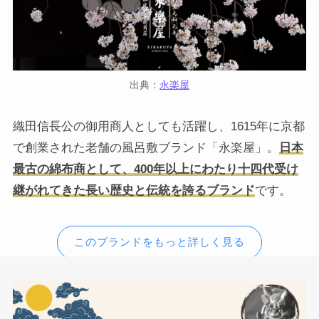
出典：
永楽屋
織田信長公の御用商人としても活躍し、1615年に京都
で創業された老舗の風呂敷ブランド「永楽屋」。
日本
最古の綿布商として、400年以上にわたり十四代受け
継がれてきた長い歴史と伝統を誇るブランド
です。
このブランドをもっと詳しく見る