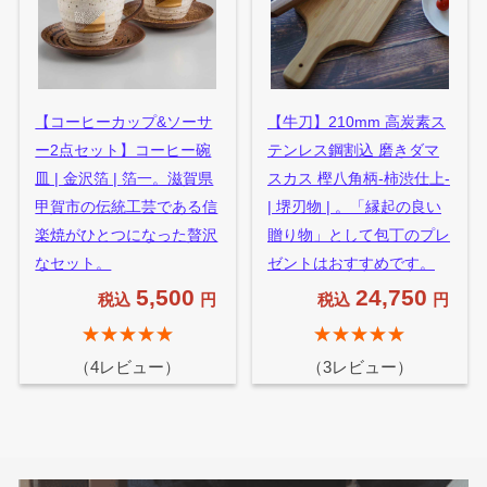
【コーヒーカップ&ソーサ
【牛刀】210mm 高炭素ス
ー2点セット】コーヒー碗
テンレス鋼割込 磨きダマ
皿 | 金沢箔 | 箔一。滋賀県
スカス 樫八角柄-柿渋仕上-
甲賀市の伝統工芸である信
| 堺刃物 | 。「縁起の良い
楽焼がひとつになった贅沢
贈り物」として包丁のプレ
なセット。
ゼントはおすすめです。
5,500
24,750
税込
円
税込
円
★★★★★
★★★★★
（4レビュー）
（3レビュー）