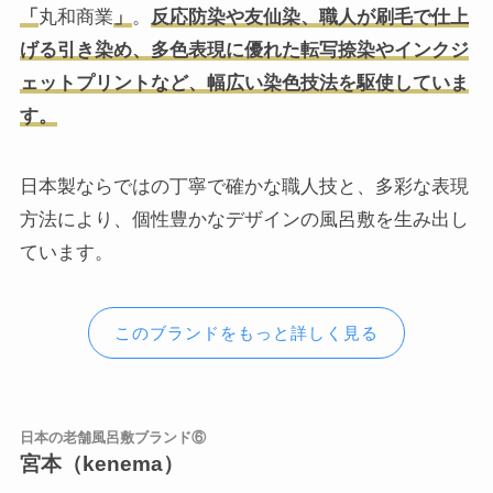
「
丸和商業
」
。
反応防染や友仙染、職人が刷毛で仕上
げる引き染め、多色表現に優れた転写捺染やインクジ
ェットプリントなど、幅広い染色技法を駆使していま
す。
日本製ならではの丁寧で確かな職人技と、多彩な表現
方法により、個性豊かなデザインの風呂敷を生み出し
ています。
このブランドをもっと詳しく見る
日本の老舗風呂敷ブランド⑥
宮本（kenema）