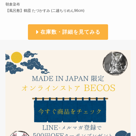
朝倉染布
【風呂敷】鶴霞 たづかすみ (二越ちりめん96cm)
在庫数・詳細を見てみる