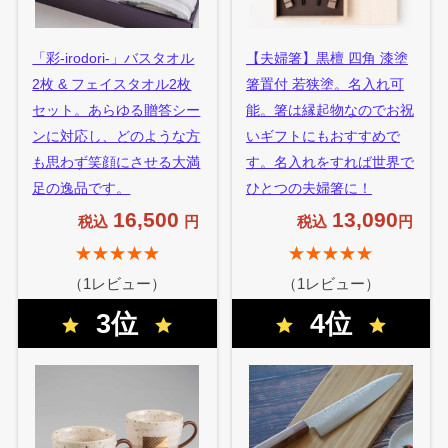
「彩-irodori-」バスタオル
【夫婦箸】黒檀 四角 漆塗
2枚 & フェイスタオル2枚
箸置付 若狭塗。名入れ可
セット。あらゆる贈答シー
能。箸は縁起物なのでお祝
ンに対応し、どのような方
いギフトにもおすすめで
も思わず笑顔にさせる大満
す。名入れをすれば世界で
足の逸品です。
ひとつの夫婦箸に！
16,500
13,090
税込
円
税込
円
★★★★★
★★★★★
（1レビュー）
（1レビュー）
3位
4位