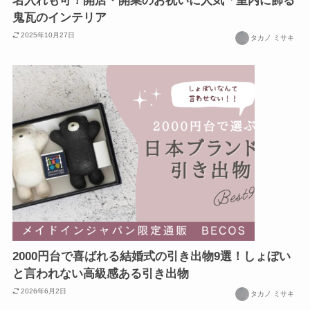
名入れも可！開店・開業のお祝いに人気「室内に飾る
鬼瓦のインテリア
2025年10月27日
タカノ ミサキ
2000円台で喜ばれる結婚式の引き出物9選！しょぼい
と言われない高級感ある引き出物
2026年6月2日
タカノ ミサキ