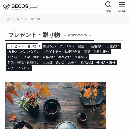
検索
MENU
TOP
プレゼント・贈り物
プレゼント・贈り物
– category –
プレゼント・贈り物
開店祝い
クリスマス
誕生日
結婚祝い
出産祝い
内祝い
バレンタイン
ホワイトデー
結婚記念日
新築・引越し祝い
成人祝い
入学・就職・合格祝い
卒業祝い
長寿祝い
昇進・転職・退職祝い
母の日
父の日
お中元
敬老の日
外国人・海外
法人・ビジネス