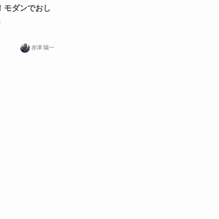
！モダンでおし
選
赤津 陽一