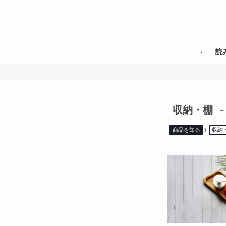
読
収納・棚
–
商品を知る
収納