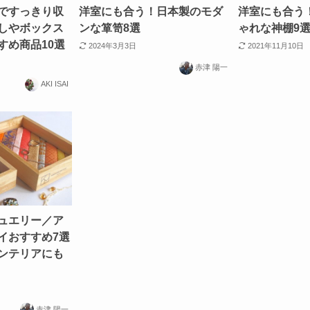
ですっきり収
洋室にも合う！日本製のモダ
洋室にも合う
しやボックス
ンな箪笥8選
ゃれな神棚9
すめ商品10選
2024年3月3日
2021年11月10日
赤津 陽一
AKI ISAI
ュエリー／ア
イおすすめ7選
ンテリアにも
赤津 陽一