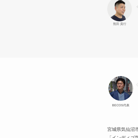
熊田 貴行
BECOS代表
宮城県気仙沼
「インディゴ