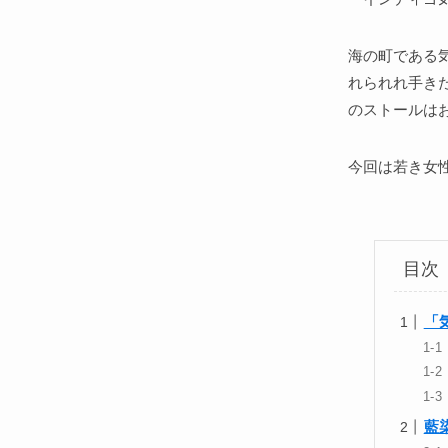
海の町である
れられれ手き
のストールは
今回は若き女
目次
「
藍