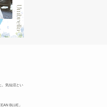
た。気仙沼とい
。
N BLUE」