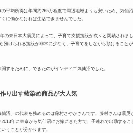
市の平均所得は年間約265万程度で周辺地域よりも安いため、気仙
すぐに働かなければ生活できませんでした。
11年の東日本大震災によって、子育て支援施設が次々と閉鎖されま
から預けられる施設が非常に少なく、子育てをしながら預けること
打開するために、できたのがインディゴ気仙沼でした。
作り出す藍染め商品が大人気
気仙沼」の代表を務めるのは藤村さやかさんです。藤村さんは震災
い2013年に東京から気仙沼にお嫁にきた方で、子連れで出勤するこ
ということが分かります。