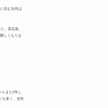
沼に住む女性は
した。震災後、
が難しくなりま
からまだ2年し
とも多く、女性