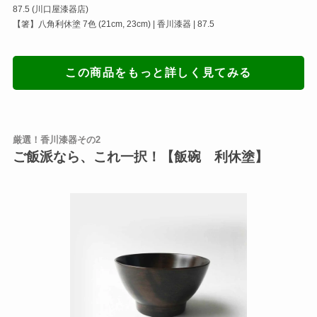
87.5 (川口屋漆器店)
【箸】八角利休塗 7色 (21cm, 23cm) | 香川漆器 | 87.5
この商品をもっと詳しく見てみる
厳選！香川漆器その2
ご飯派なら、これ一択！【飯碗 利休塗】