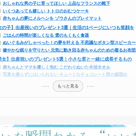
おしゃれな男の子に育ってほしい 上品なフランスの靴下
いくつあっても嬉しい トトロのおむつケーキ
赤ちゃんの夢にメルヘンを ゾウさんのプレイマット
女の子】出産祝いのプレゼント3選｜生活の1ページにいつも笑顔を
ごはんの時間が楽しくなる 雲のもくもく食器
ぬいぐるみがしゃべった！の夢を叶える 不思議なボタン型スピーカー
健やかな眠りを守りたい 元気に動き回る赤ちゃんのための着るお布団
男女】出産祝いのプレゼント5選｜小さな君と一緒に成長するもの
赤ちゃんとママを優しく包む こだわりぬいた今治タオル
写真を撮らずにはいられない キュートなチョコレート型の歯固め
もっと見る