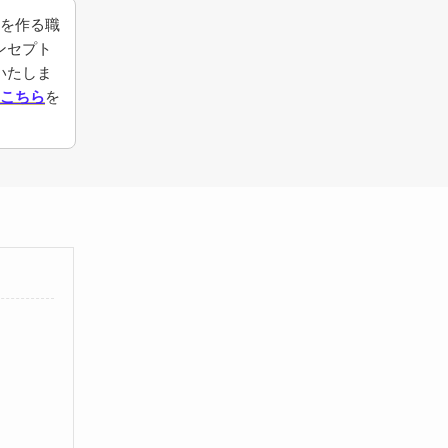
anを作る職
ンセプト
いたしま
こちら
を