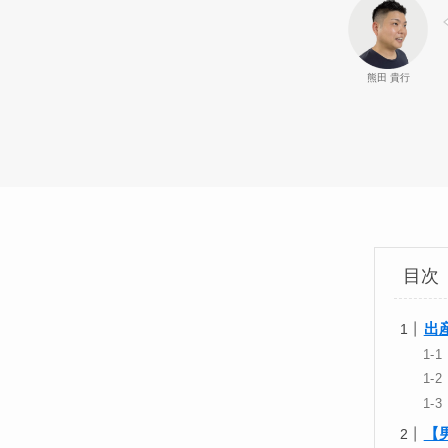
熊田 貴行
目次
出
【