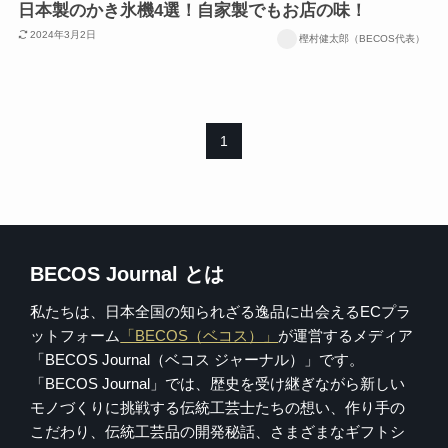
日本製のかき氷機4選！自家製でもお店の味！
2024年3月2日
樫村健太郎（BECOS代表）
1
BECOS Journal とは
私たちは、日本全国の知られざる逸品に出会えるECプラ
ットフォーム
「BECOS（ベコス）」
が運営するメディア
「BECOS Journal（ベコス ジャーナル）」です。
「BECOS Journal」では、歴史を受け継ぎながら新しい
モノづくりに挑戦する伝統工芸士たちの想い、作り手の
こだわり、伝統工芸品の開発秘話、さまざまなギフトシ