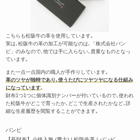
こちらも松阪牛の革を使用しています｡
実は､松阪牛の革の加工が可能なのは､「株式会社バン
ビ」のみなので､他では手に入らない､貴重なものとなっ
ています｡
また一点一点国内の職人が手作りしています｡
革のツヤが独特であり､使うたびにツヤツヤになる仕組み
になっています
｡
財布1つ1つに個体識別ナンバーが付いているので､使われ
た松阪牛がどこで育ったか､どこで生産されたかなど､詳
細な生産履歴を閲覧することができます｡
バンビ
【長財布】小銭入無 (豊土) | 松阪牛革 | バンビ