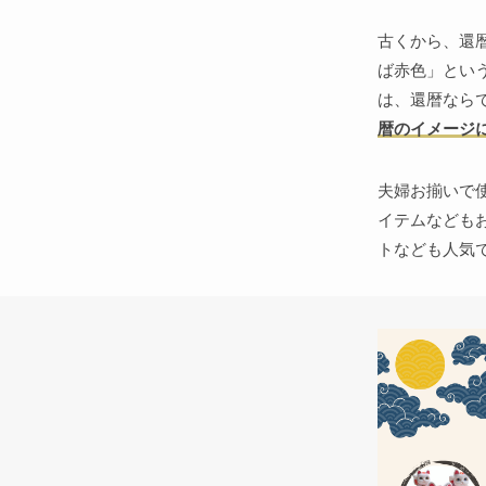
古くから、還
ば赤色」とい
は、還暦なら
暦のイメージ
夫婦お揃いで
イテムなども
トなども人気