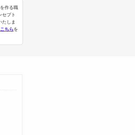
anを作る職
ンセプト
いたしま
こちら
を