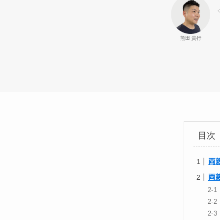
熊田 貴行
目次
両
両