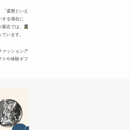
、「還暦といえ
いする場合に
が最近では、
還
っています。
ファッションア
フトや体験ギフ