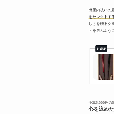
出産内祝いの
をセレクトす
しさを贈るグ
トを選ぶよう
予算5,000円
心を込めた