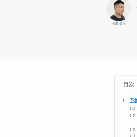
熊田 貴行
目次
予