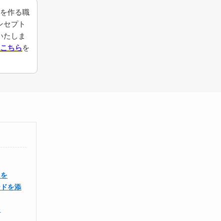
anを作る職
ンセプト
いたしま
こちら
を
トを
ードを添
を