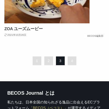
ZOA ユーズムービー
2021年10月26日
BECOS編集部
1
2
3
4
BECOS Journal とは
私たちは、日本全国の知られざる逸品に出会えるECプラ
ットフォーム
「BECOS（ベコス）」
が運営するメディア