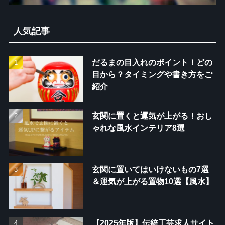
人気記事
だるまの目入れのポイント！どの
目から？タイミングや書き方をご
紹介
玄関に置くと運気が上がる！おし
ゃれな風水インテリア8選
玄関に置いてはいけないもの7選
＆運気が上がる置物10選【風水】
【2025年版】伝統工芸求人サイト